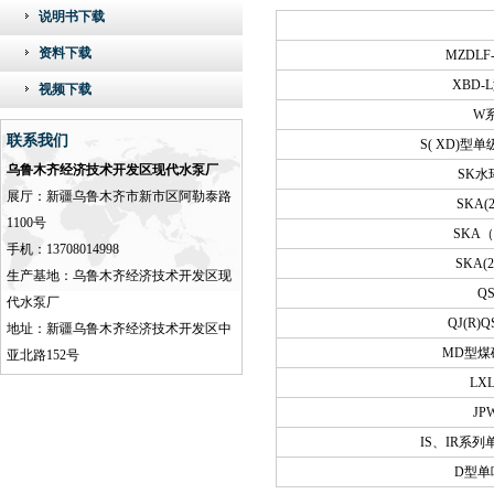
说明书下载
资料下载
MZDL
XBD
视频下载
W
联系我们
S( XD)
乌鲁木齐经济技术开发区现代水泵厂
SK
展厅：新疆乌鲁木齐市新市区阿勒泰路
SKA
1100号
SKA
手机：13708014998
SKA
生产基地：乌鲁木齐经济技术开发区现
Q
代水泵厂
QJ(R
地址：新疆乌鲁木齐经济技术开发区中
MD型煤
亚北路152号
LX
J
IS、IR系
D型单