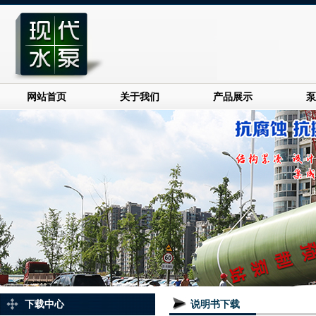
网站首页
关于我们
产品展示
泵
下载中心
说明书下载