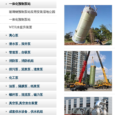
一体化预制泵站
玻璃钢预制泵站应用安装湿地公园
现场
一体化预制泵站
WT污水提升装置
离心泵
潜水泵，深井泵
管道泵，自吸泵
消防泵，消防机组
排污泵，泥浆泵，渣浆泵
化工泵
油泵，隔膜泵，纸浆泵
螺杆泵，混流泵，磁力泵
真空泵,真空发生装置
成套供水设备，供水机组